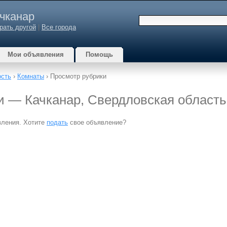
чканар
рать другой
|
Все города
Мои объявления
Помощь
сть
›
Комнаты
› Просмотр рубрики
ки — Качканар, Свердловская область
вления. Хотите
подать
свое объявление?