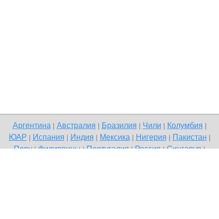
Аргентина
Австралия
Бразилия
Чили
Колумбия
|
|
|
|
|
ЮАР
Испания
Индия
Мексика
Нигерия
Пакистан
|
|
|
|
|
|
Перу
Филиппины
Португалия
Россия
Сингапур
|
|
|
|
|
Великобритания
США
Венесуэла
|
|
Copyright © 2026 Terdo — доска бесплатных объявлений,
Качканар
Напишите нам
Политика конфиденциальности
|