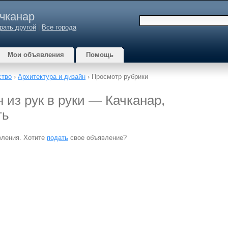
чканар
рать другой
|
Все города
Мои объявления
Помощь
ство
›
Архитектура и дизайн
› Просмотр рубрики
 из рук в руки — Качканар,
ть
вления. Хотите
подать
свое объявление?