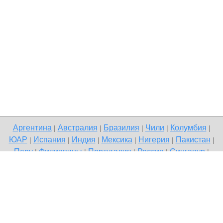
Аргентина
Австралия
Бразилия
Чили
Колумбия
|
|
|
|
|
ЮАР
Испания
Индия
Мексика
Нигерия
Пакистан
|
|
|
|
|
|
Перу
Филиппины
Португалия
Россия
Сингапур
|
|
|
|
|
Великобритания
США
Венесуэла
|
|
Copyright © 2026 Terdo — доска бесплатных объявлений,
Качканар
Напишите нам
Политика конфиденциальности
|